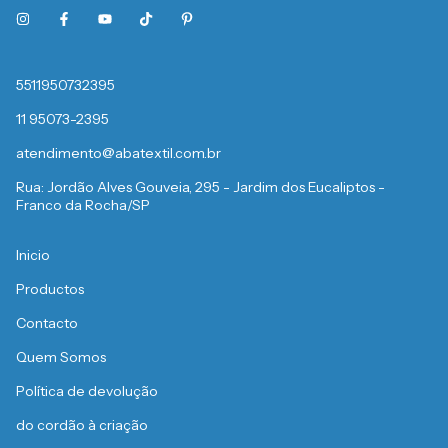
5511950732395
11 95073-2395
atendimento@abatextil.com.br
Rua: Jordão Alves Gouveia, 295 - Jardim dos Eucaliptos -
Franco da Rocha/SP
Inicio
Productos
Contacto
Quem Somos
Política de devolução
do cordão à criação