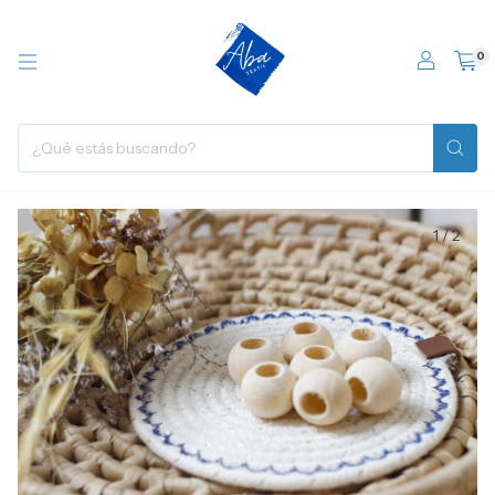
0
1
/
2