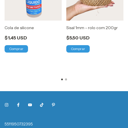
Cola de silicone
Sisal 1mm - rolo com 200gr
$1.45 USD
$5.50 USD
5511950732395