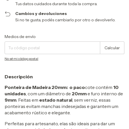
Tus datos cuidados durante toda la compra.
Cambios y devoluciones
Si no te gusta, podés cambiarlo por otro o devolverlo.
Entregas para el CP:
Cambiar CP
Medios de envío
Calcular
No sé mi código postal
Descripción
Ponteira de Madeira 20mm: o paco
cote contém
10
unidades
, com um diâmetro de
20mm
e furo interno de
9mm
. Feitas em
estado natural
, sem verniz, essas
ponteiras evitam manchas indesejadas e garantem um
acabamento rústico e elegante.
Perfeitas para artesanato, elas são ideais para dar um