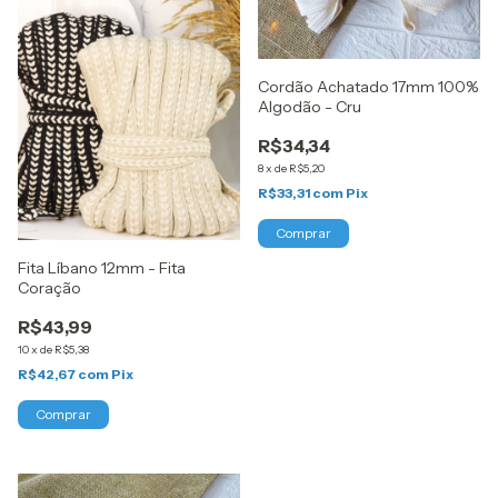
Cordão Achatado 17mm 100%
Algodão - Cru
R$34,34
8
x
de
R$5,20
R$33,31
com
Pix
Fita Líbano 12mm - Fita
Coração
R$43,99
10
x
de
R$5,38
R$42,67
com
Pix
Comprar