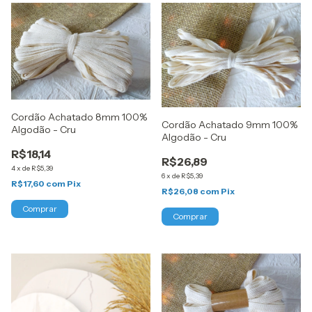
Cordão Achatado 8mm 100%
Cordão Achatado 9mm 100%
Algodão - Cru
Algodão - Cru
R$18,14
R$26,89
4
x
de
R$5,39
6
x
de
R$5,39
R$17,60
com
Pix
R$26,08
com
Pix