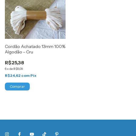
Cordão Achatado 13mm 100%
Algodão - Cru
R$25,38
6
x
de
R$5,09
R$24,62
com
Pix