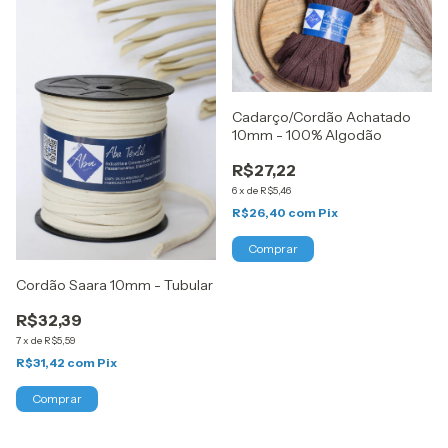
Cadarço/Cordão Achatado
10mm - 100% Algodão
R$27,22
6
x
de
R$5,46
R$26,40
com
Pix
Comprar
Cordão Saara 10mm - Tubular
R$32,39
7
x
de
R$5,59
R$31,42
com
Pix