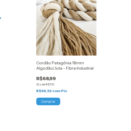
x
Cordão Patagônia 18mm
Algodão/Juta - Fibra Industrial
R$68,99
12
x
de
R$7,10
R$66,92
com
Pix
Comprar