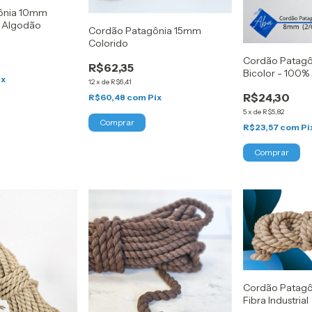
ônia 10mm
% Algodão
Cordão Patagônia 15mm
Colorido
Cordão Patag
R$62,35
Bicolor - 100%
ix
12
x
de
R$6,41
R$24,30
R$60,48
com
Pix
5
x
de
R$5,82
Comprar
R$23,57
com
Pi
Comprar
Cordão Patagô
Fibra Industrial