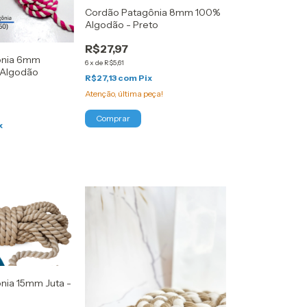
Cordão Patagônia 8mm 100%
Algodão - Preto
R$27,97
ônia 6mm
6
x
de
R$5,61
 Algodão
R$27,13
com
Pix
Atenção, última peça!
x
nia 15mm Juta -