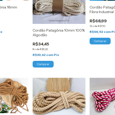
ônia 18mm
Cordão Patagô
Fibra Industrial
R$68,99
12
x
de
R$7,10
Cordão Patagônia 10mm 100%
ix
R$66,92
com
Pi
Algodão
R$34,45
8
x
de
R$5,22
R$33,42
com
Pix
Comprar