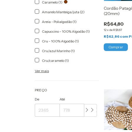
Caramelo (1)
Cordão Patag
Amarelo Manteiga/juta (2)
(20mm)
Areia - Polialgodão (1)
R$64,80
12
x
de
R$6,67
Capuccino - 100% Algodão (1)
R$62,86
com
P
Cru - 100% Algodão (1)
Comprar
Cru/azul Marinho (1)
Cru/caramelo (1)
Ver mais
PREÇO
De
Até