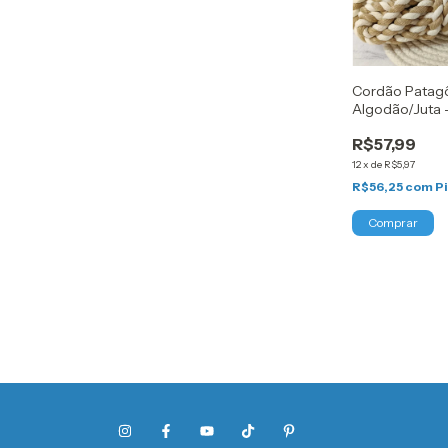
Cordão Patag
Algodão/Juta - 
R$57,99
12
x
de
R$5,97
R$56,25
com
P
Comprar