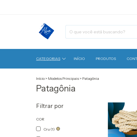
CATEGORIAS
INÍCIO
PRODUTOS
CONT
Início
>
Modelos Principais
>
Patagônia
Patagônia
Filtrar por
COR
Cru (1)