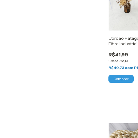
Cordão Patag
Fibra Industrial
R$41,99
10
x
de
R$5,13
R$40,73
com
P