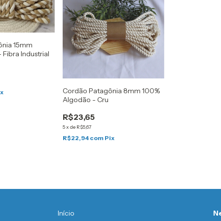
ônia 15mm
Fibra Industrial
Cordão Patagônia 8mm 100%
ix
Algodão - Cru
R$23,65
5
x
de
R$5,67
R$22,94
com
Pix
Início
Ne