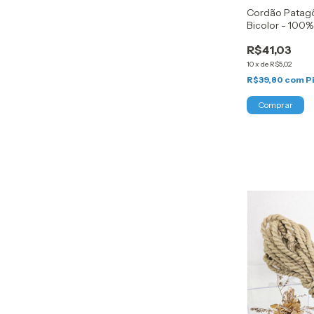
Cordão Patag
Bicolor - 100
R$41,03
10
x
de
R$5,02
R$39,80
com
P
Comprar