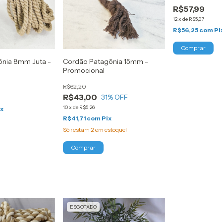
R$57,99
12
x
de
R$5,97
R$56,25
com
Pi
ônia 8mm Juta -
Cordão Patagônia 15mm -
Promocional
R$62,20
R$43,00
31
% OFF
10
x
de
R$5,26
ix
R$41,71
com
Pix
Só restam
2
em estoque!
Comprar
ESGOTADO