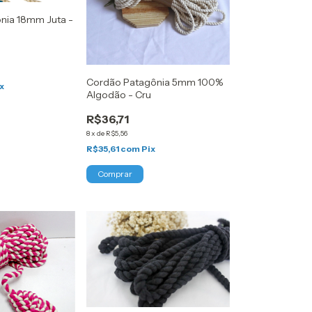
nia 18mm Juta -
Cordão Patagônia 5mm 100%
x
Algodão - Cru
R$36,71
8
x
de
R$5,56
R$35,61
com
Pix