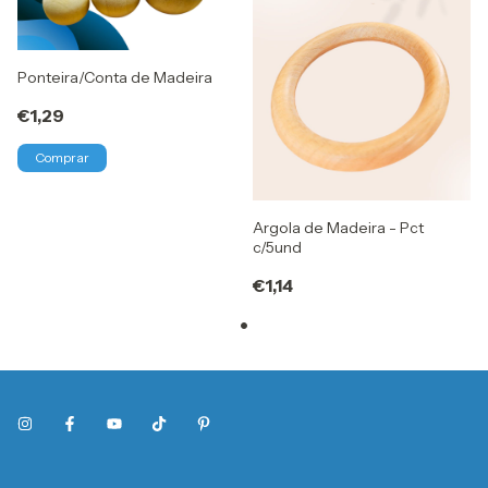
Ponteira/Conta de Madeira
€1,29
Comprar
Argola de Madeira - Pct
c/5und
€1,14